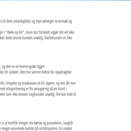
e til dens arbeidsglede, og mye avhenger av kontakt og
r i "dekk-og-bli", noen stor forskjell utgjør det vel ikke.
så kan dette stresse hunden unødig. Dachshunden er ikke
n, og den er en hemningsløs tigger.
n den bli usikker. Den har samme behov for oppdragelse
litt i lengden og brystkassen vil bli dypere, og den får mer
d viltsportrening er fin avreagering på en hund i
teter som ikke stresser unghunden unødig. Det kan lede til
si at korthår trenger stiv børste og pusseskinn, langhår
 meget varierende kvalitet på strihårspelsen, fra nesten