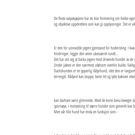
De fleste valpekjøpere har en klar formening om hvilke egens
og objektive oppdrettere som kan gi opplysninger. Det er vik
Er den for uinnvidde jegere gjenstand for hoderisting. I k
hindringer, legger den veien ubesværet rundt...
Det har vist seg at barka jegere med drivende hunder av de 
Under jakten er den nærmest ufølsom ovenfor kulde, fuktig
Dachshunden er en ypperlig rådyrhund, idet den er langsomdri
terrenget. Rådyret kan stoppe, beite litt og lytte bakover et
kan dachsen være glimrende. Med de korte bena beveger den s
spornøye, i motsetning til større hunder som generelt kan
Men vår lille hund har enda en funksjon som -