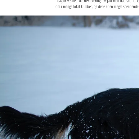
I dag drives det ikke nevneverdig revejakt med dachshund. G
om i mange lokal klubber, og dette er en meget spennende prø