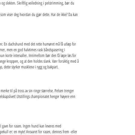
 og slekten. Skriftlig veiledning i pelstrimming, bør du
som viser deg hvordan du gjør dette. Har de ikke? Da kan
gen: En dachshund med det rette humøret må få utløp for
 timer, men en god halvtimes rask båndspasering i
un korte intervaller. Innimellom bør den få løpe løs for
 lange kroppen, og at den holdes slank. Vær forsiktig med å
p, dette styrker musklene i rygg og bakpart.
erke til på tross av sin ringe størrelse. Pelsen trenger
 selskapslivet! Utstillings championatet henger høyere enn
l gavn for rasen. Ingen hund kan leveres med
lpekull er: en myte! Ansvaret for rasen, dennes frem -eller