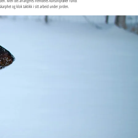
Norden. Men det arrangeres fremdeles kunsthiprøver rundt
arphet og klok taktikk i sitt arbeid under jorden.