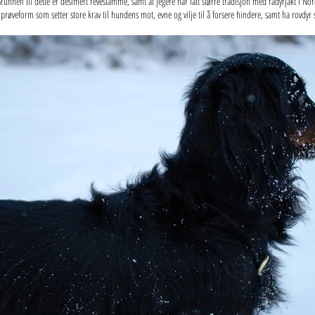
runnen til dette er desimert revestamme, samt at jegere har fått større tradisjon med rådyrjakt i 
veform som setter store krav til hundens mot, evne og vilje til å forsere hindere, samt ha rovdyr sk