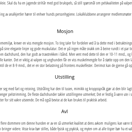
leie. Skal du ha en jagende strihår med god brukspels, så still spørsmål om pelskvaliteten på valpen
ming av analkjertler hører til enhver hunds personhygiene. Lokalklubbene arrangerer medlemsmøter 
Mosjon
memiljø, krever en viss mengde mosjon. To ting taler for fordelen ved å ta dette med i betraktnin
lde på sine elegante linjer og gode muskulatur. Det er på ingen måte snakk om å beine rundt i et par
d en dachshund, den har godt av travstrekken i bånd. Men vent med dette til den er 10-11 mnd., og k
l alle kanter. Det er viktig at valpen og unghunden får en viss muskelmengde for å støtte opp om den
til de er 8-9 mnd., det er en stor belastning på frontens muskelfester. Derimot kan de gjerne gå op
Utstilling
eg med fart og reisning. Utstråling har den til tusen, mimikk og kroppsspråk gjør at den blir lagt m
 trenger pelstrimming. De fleste dachshunder takler utstillingene utmerket; Det er festlig å være ute i
ter for sitt vakre utseende. De må også bevise at de kan brukes til praktisk arbeid.
Avl
v flere dommere om denne hunden er av en så utmerket kvalitet at dens avkom muligens kan være ti
bringer videre. Visse krav bør stilles, både fysisk og psykisk, og myten om at alle tisper bør ha et va