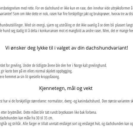
dersbetegnelsen med rette. For en dachshund er ikke kun en rase, den innehar vide uttrykksformer å b
ni varianter! Som om ikke dette er nok, rasen har fire forskjellige jakt og bruksprøver, hvorav tre av d
på hundeutstillinger. Med sin energi, sjarm og utstråling er det ikke uvanlig å se dem bli plassert la
lille hund seg stadig til å delta i konkurransen mot et mangfold av andre raser. Men, det er mange he
Vi ønsker deg lykke til i valget av din dachshundvariant!
et for grevling. Under de tidligste årene ble den her i Norge kalt grevlinghund.
gir korte ben på en ellers normal skjelett oppbygging.
re hemmet av sin lit spesielle kroppsfasong.
Kjennetegn, mål og vekt
rst har vi de forskjellige størrelsene: normalstor, dverg -og kanindachshund. Den største varianten s
etter brystmålet. Dette målet blir tatt rundt brystkassen like bak forbena.
dachshunden kan måle fra 30 til 35 cm.
langhår og strihår. Alle farger er tillatt unntatt ensfarget sort og ensfarget hvit, og dachshunden kan