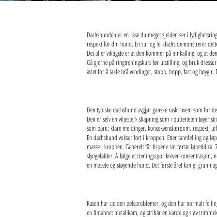
Dachshunden er en rase du meget sjelden ser i lydighetsrin
respekt for din hund. En sur og lei dachs demonstrerer dette
Det aller viktigste er at den kommer på innkalling, og at den
Gå gjerne på ringtreningskurs før utstilling, og bruk dress
avlet for å takle brå vendinger, stopp, hopp, fart og høygir
Den typiske dachshund avgjør ganske raskt hvem som for den 
Den er selv en viljesterk skapning som i puberteten tøyer s
som barn; klare meldinger, konsekvenslærdom, respekt, utf
En dachshund vokser fort i kroppen. Etter tannfelling og løpe
masse i kroppen. Generelt får tispene sin første løpetid 
slyngelalder. Å følge et treningsspor krever konsentrasjon,
en masete og støyende hund. Det første året kan gi grunnlage
Rasen har sjelden pelsproblemer, og den har normalt felling 
en fintannet metallkam, og strihår en karde og sløv trimmekn