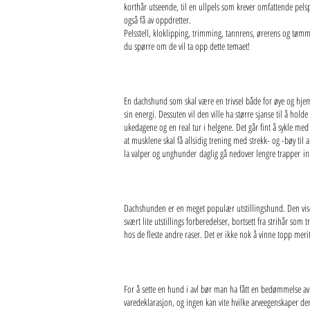
korthår utseende, til en ullpels som krever omfattende pelsp
også få av oppdretter.
Pelsstell, kloklipping, trimming, tannrens, ørerens og tøm
du spørre om de vil ta opp dette temaet!
En dachshund som skal være en trivsel både for øye og hjem
sin energi. Dessuten vil den ville ha større sjanse til å ho
ukedagene og en real tur i helgene. Det går fint å sykle me
at musklene skal få allsidig trening med strekk- og -bøy ti
la valper og unghunder daglig gå nedover lengre trapper inn
Dachshunden er en meget populær utstillingshund. Den viser s
svært lite utstillings forberedelser, bortsett fra strihår som
hos de fleste andre raser. Det er ikke nok å vinne topp merit
For å sette en hund i avl bør man ha fått en bedømmelse a
varedeklarasjon, og ingen kan vite hvilke arveegenskaper den 