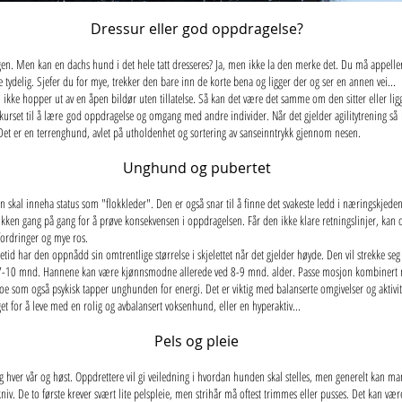
Dressur eller god oppdragelse?
gen. Men kan en dachs hund i det hele tatt dresseres? Ja, men ikke la den merke det. Du må appeller
 tydelig. Sjefer du for mye, trekker den bare inn de korte bena og ligger der og ser en annen vei...
 ikke hopper ut av en åpen bildør uten tillatelse. Så kan det være det samme om den sitter eller ligge
urkurset til å lære god oppdragelse og omgang med andre individer. Når det gjelder agilitytrening 
. Det er en terrenghund, avlet på utholdenhet og sortering av sanseinntrykk gjennom nesen.
Unghund og pubertet
skal inneha status som "flokkleder". Den er også snar til å finne det svakeste ledd i næringskjede
trikken gang på gang for å prøve konsekvensen i oppdragelsen. Får den ikke klare retningslinjer, ka
ordringer og mye ros.
tid har den oppnådd sin omtrentlige størrelse i skjelettet når det gjelder høyde. Den vil strekke seg 
ca. 7-10 mnd. Hannene kan være kjønnsmodne allerede ved 8-9 mnd. alder. Passe mosjon kombinert me
 noe som også psykisk tapper unghunden for energi. Det er viktig med balanserte omgivelser og aktivi
t for å leve med en rolig og avbalansert voksenhund, eller en hyperaktiv...
Pels og pleie
hver vår og høst. Oppdrettere vil gi veiledning i hvordan hunden skal stelles, men generelt kan man 
iv. De to første krever svært lite pelspleie, men strihår må oftest trimmes eller pusses. Det kan være