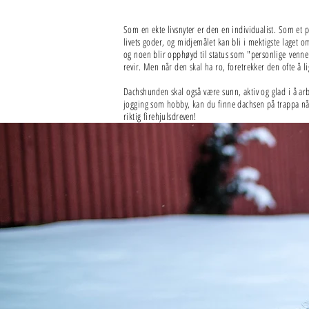
Som en ekte livsnyter er den en individualist. Som et 
livets goder, og midjemålet kan bli i mektigste laget 
og noen blir opphøyd til status som "personlige venner".
revir. Men når den skal ha ro, foretrekker den ofte å l
Dachshunden skal også være sunn, aktiv og glad i å ar
jogging som hobby, kan du finne dachsen på trappa når 
riktig firehjulsdreven!