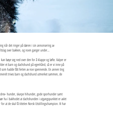
ing når det ringer på døren i sin annonsering av
iltslag over bakken, og noen ganger under...
kan bøye seg ned over den for å klappe og løfte. Valper er
elder et barn og dachshund på egenhånd, så er vi inne på
nd som hadde fått ferten av noe spennende. En annen ting
en generelt trives barn og dachshund utmerket sammen, de
e drev- hunder, skarpe hihunder, gode sporhunder samt
bør ha i bakhodet at dachshunden i utgangspunktet er avlet
or at de skal få tittelen Norsk Utstillingschampion. Vi har