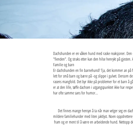
Dachshunden er en våken hund med raske reaksjoner. Den er v
"fienden". Og straks etter kan den hilse henrykt på gjesten
Familie og barn
Er dachshunden en fin barnehund? Tja, det kommer an på fore
lett for små barn og bære på -og slippe i gulvet. Dersom d
rasens mangfold. Det byr ikke på problemer for et barn å gå
er at den lille, tøffe dachsen i utgangspunktet ikke har res
har ofte samme sans for humor...
Det finnes mange hensyn å ta når man velger seg en dac
mildere familiehunder med liten jaktlyst. Noen oppdrettere
fram og er ment til å være en arbeidende hund. Nettopp derfo