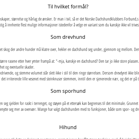
Til hvilket formål?
kaper, størrelse og hårlag de ønsker. Er man i tvil, så er det Norske Dachshundklubbers Forbund,s pl
tig å innhente flest mulige informasjoner istedenfor å velge en variant som du kanskje ikke vil trive
Som drevhund
vaset skog der andre hunder må klatre over, hekler en dachshund seg under, gjennom og mellom. Den 
større rasene etter hver ymter frampå at: "-mja, kanskje en dachshund? Den tar jo ikke store plassen
het og eventuelle skader.
vende, og stemme volumet står slett ikke i stil til den ringe størrelsen. Dersom drevdyret ikke blir
ter det irriterende lille vesenet med steinknuser stemmen, inntil den er sjenerende nær, og det er på 
Som sporhund
eg sjelden for raskt i terrenget, og støyen på et ettersøk kan begrenses til det minimale. Grunnet s
 benytte seg mer av overvær. Mange har valgt dachshunden med to funksjoner, både som spor- og d
Hihund