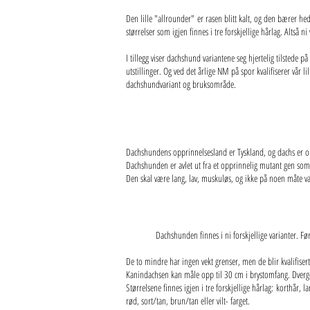
Den lille "allrounder" er rasen blitt kalt, og den bærer he
størrelser som igjen finnes i tre forskjellige hårlag. Altså 
I tillegg viser dachshund variantene seg hjertelig tilstede 
utstillinger. Og ved det årlige NM på spor kvalifiserer vår 
dachshundvariant og bruksområde.
Dachshundens opprinnelsesland er Tyskland, og dachs er ord
Dachshunden er avlet ut fra et opprinnelig mutant gen som 
Den skal være lang, lav, muskuløs, og ikke på noen måte væ
Dachshunden finnes i ni forskjellige varianter. Fø
De to mindre har ingen vekt grenser, men de blir kvalifisert 
Kanindachsen kan måle opp til 30 cm i brystomfang. Dverg
Størrelsene finnes igjen i tre forskjellige hårlag: korthår, 
rød, sort/tan, brun/tan eller vilt- farget.