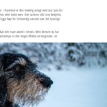
der. I hjemmet er den makelig anlagt med stor sans for
er etter beste evne. Den sorterer ofte sine bekjente,
ligge høyt for fullstendig oversikt over det hjemlige
kan den trave avsted i timevis. Men dersom du har
selstempo er den meget effektiv terrengsluker, en