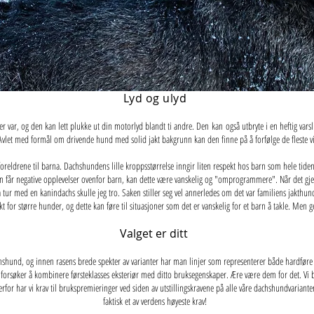
Lyd og ulyd
ar, og den kan lett plukke ut din motorlyd blandt ti andre. Den kan også utbryte i en heftig varsl
. Avlet med formål om drivende hund med solid jakt bakgrunn kan den finne på å forfølge de fleste v
ldrene til barna. Dachshundens lille kroppsstørrelse inngir liten respekt hos barn som hele tiden 
en får negative opplevelser ovenfor barn, kan dette være vanskelig og "omprogrammere". Når det gj
 tur med en kanindachs skulle jeg tro. Saken stiller seg vel annerledes om det var familiens jakthu
pekt for større hunder, og dette kan føre til situasjoner som det er vanskelig for et barn å takle. M
Valget er ditt
hshund, og innen rasens brede spekter av varianter har man linjer som representerer både hardfør
 forsøker å kombinere førsteklasses eksteriør med ditto bruksegenskaper. Ære være dem for det. Vi 
r har vi krav til brukspremieringer ved siden av utstillingskravene på alle våre dachshundvarianter f
faktisk et av verdens høyeste krav!