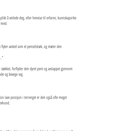
ikt å veilede deg, eller henvise til erfarne, kunnskapsrike
s med.
flyter avsted som et penselstrøk, og møter den
..."
 støkket, forflytter den dyret pent og avslappet gjennom
tide og bevege seg.
in lave posisjon i terrenget er den også ofte meget
revhund.