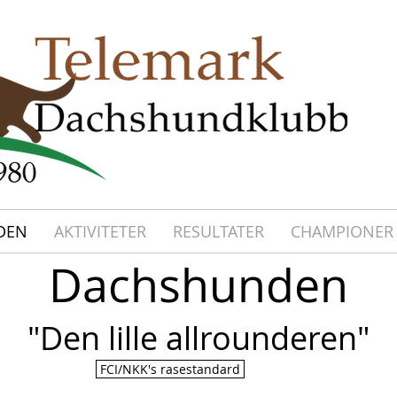
project manager for hire​​
DEN
AKTIVITETER
RESULTATER
CHAMPIONER
Dachshunden
"Den lille allrounderen"
FCI/NKK's rasestandard