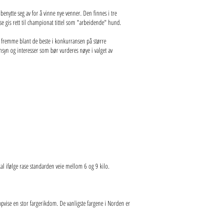
enytte seg av for å vinne nye venner. Den finnes i tre
isse gis rett til championat tittel som "arbeidende" hund.
ngt fremme blant de beste i konkurransen på større
nsyn og interesser som bør vurderes nøye i valget av
kal ifølge rase standarden veie mellom 6 og 9 kilo.
 oppvise en stor fargerikdom. De vanligste fargene i Norden er