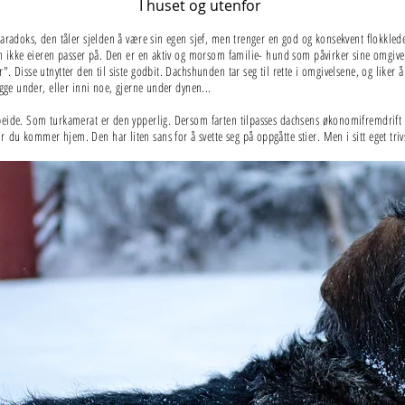
I huset og utenfor
paradoks, den tåler sjelden å være sin egen sjef, men trenger en god og konsekvent flokkle
om ikke eieren passer på. Den er en aktiv og morsom familie- hund som påvirker sine omgivels
 Disse utnytter den til siste godbit. Dachshunden tar seg til rette i omgivelsene, og liker å 
igge under, eller inni noe, gjerne under dynen...
beide. Som turkamerat er den ypperlig. Dersom farten tilpasses dachsens økonomifremdrift 
du kommer hjem. Den har liten sans for å svette seg på oppgåtte stier. Men i sitt eget triv