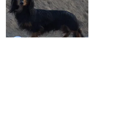
NUCH SUCH
Amarita's Jadore My Dapple Lily
Eier:Olaf og Julianne Olsen
NORD UCH NVCH